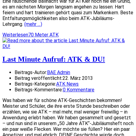
Eine rauschende Ballnacht war für ATKler noch nie ein Grund,
es am nächsten Morgen langsam angehen zu lassen: Hart
feiern und hart trainieren gehört quasi zum Markenkern. Beste
Entfaltungsmöglichkeiten also beim ATK-Jubiläums-
Lehrgang.
(mehr …)
Weiterlesen
70 Meter ATK
Last Minute Aufruf: ATK & DU!
Beitrags-Autor:
BAE Admin
Beitrag veröffentlicht:
22. März 2013
Beitrags-Kategorie:
ATK News
Beitrags-Kommentare:
0 Kommentare
Was haben wir für schöne ATK-Geschichten bekommen!
Meister und Schüler, die ihre erste Stunde beschreiben oder
erzählen, wie sie ATK – mal mehr, mal weniger freiwillig – in
Anwendung erlebt haben. Wir haben gesammelt und gesetzt
– und nun sind in unserem „50 Jahre ATK“-Jubiläumsheft noch
ein paar weiße Flecken. Wer möchte sie füllen? Hier ein paar
Appetizer, und mal ehrlich: DEINE Geschichte würde doch