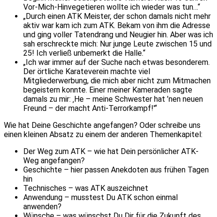
Vor-Mich-Hinvegetieren wollte ich wieder was tun…“
„Durch einen ATK Meister, der schon damals nicht mehr
aktiv war kam ich zum ATK. Bekam von ihm die Adresse
und ging voller Tatendrang und Neugier hin. Aber was ich
sah erschreckte mich: Nur junge Leute zwischen 15 und
25! Ich verließ unbemerkt die Halle.“
„Ich war immer auf der Suche nach etwas besonderem.
Der örtliche Karateverein machte viel
Mitgliederwerbung, die mich aber nicht zum Mitmachen
begeistern konnte. Einer meiner Kameraden sagte
damals zu mir: ‚He – meine Schwester hat ’nen neuen
Freund – der macht Anti-Terrorkampf!'“
Wie hat Deine Geschichte angefangen? Oder schreibe uns
einen kleinen Absatz zu einem der anderen Themenkapitel:
Der Weg zum ATK – wie hat Dein persönlicher ATK-
Weg angefangen?
Geschichte – hier passen Anekdoten aus frühen Tagen
hin
Technisches – was ATK auszeichnet
Anwendung – musstest Du ATK schon einmal
anwenden?
Wünsche – was wünschst Du Dir für die Zukunft des