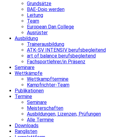
Grundsätze
BAE-Dojo werden
Leitung
Team
European Dan College
Ausrüster
Ausbildung
Trainerausbildung
ATK-SV INTENSIV berufsbegleitend
art of balance berufsbegleitend
Fachsportlehrer/in Präsenz
Seminare
Wettkämpfe
Wettkampftermine
Kampfrichter-Team
Publikationen
Termine
Seminare
Meisterschaften
Ausbildungen, Lizenzen, Prüfungen
Alle Termine
Downloads
Ranglisten