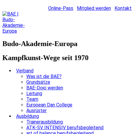
Online-Pass
Mitglied werden
Kontakt
Budo-Akademie-Europa
Kampfkunst-Wege seit 1970
Verband
Was ist die BAE?
Grundsätze
BAE-Dojo werden
Leitung
Team
European Dan College
Ausrüster
Ausbildung
Trainerausbildung
ATK-SV INTENSIV berufsbegleitend
art of balance berufsbegleitend