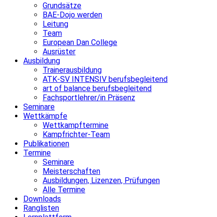
Grundsätze
BAE-Dojo werden
Leitung
Team
European Dan College
Ausrüster
Ausbildung
Trainerausbildung
ATK-SV INTENSIV berufsbegleitend
art of balance berufsbegleitend
Fachsportlehrer/in Präsenz
Seminare
Wettkämpfe
Wettkampftermine
Kampfrichter-Team
Publikationen
Termine
Seminare
Meisterschaften
Ausbildungen, Lizenzen, Prüfungen
Alle Termine
Downloads
Ranglisten