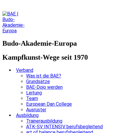
Budo-Akademie-Europa
Kampfkunst-Wege seit 1970
Verband
Was ist die BAE?
Grundsätze
BAE-Dojo werden
Leitung
Team
European Dan College
Ausrüster
Ausbildung
Trainerausbildung
ATK-SV INTENSIV berufsbegleitend
art of balance berufsbegleitend