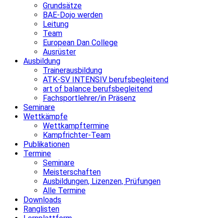
Grundsätze
BAE-Dojo werden
Leitung
Team
European Dan College
Ausrüster
Ausbildung
Trainerausbildung
ATK-SV INTENSIV berufsbegleitend
art of balance berufsbegleitend
Fachsportlehrer/in Präsenz
Seminare
Wettkämpfe
Wettkampftermine
Kampfrichter-Team
Publikationen
Termine
Seminare
Meisterschaften
Ausbildungen, Lizenzen, Prüfungen
Alle Termine
Downloads
Ranglisten