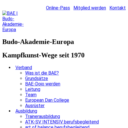
Online-Pass
Mitglied werden
Kontakt
Budo-Akademie-Europa
Kampfkunst-Wege seit 1970
Verband
Was ist die BAE?
Grundsätze
BAE-Dojo werden
Leitung
Team
European Dan College
Ausrüster
Ausbildung
Trainerausbildung
ATK-SV INTENSIV berufsbegleitend
art of balance berufsbegleitend