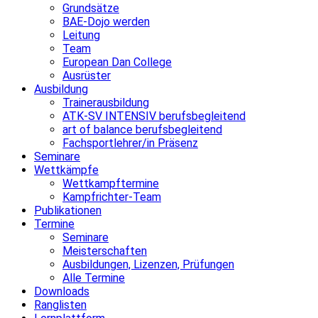
Grundsätze
BAE-Dojo werden
Leitung
Team
European Dan College
Ausrüster
Ausbildung
Trainerausbildung
ATK-SV INTENSIV berufsbegleitend
art of balance berufsbegleitend
Fachsportlehrer/in Präsenz
Seminare
Wettkämpfe
Wettkampftermine
Kampfrichter-Team
Publikationen
Termine
Seminare
Meisterschaften
Ausbildungen, Lizenzen, Prüfungen
Alle Termine
Downloads
Ranglisten