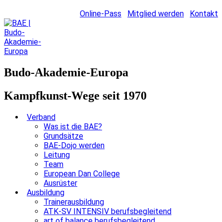
Online-Pass
Mitglied werden
Kontakt
Budo-Akademie-Europa
Kampfkunst-Wege seit 1970
Verband
Was ist die BAE?
Grundsätze
BAE-Dojo werden
Leitung
Team
European Dan College
Ausrüster
Ausbildung
Trainerausbildung
ATK-SV INTENSIV berufsbegleitend
art of balance berufsbegleitend