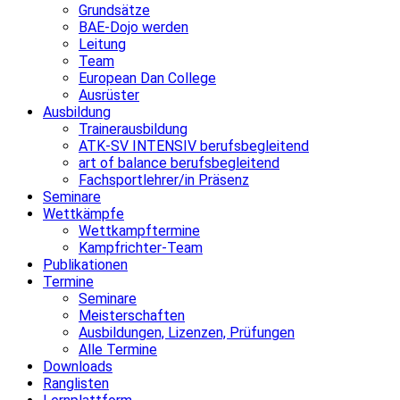
Grundsätze
BAE-Dojo werden
Leitung
Team
European Dan College
Ausrüster
Ausbildung
Trainerausbildung
ATK-SV INTENSIV berufsbegleitend
art of balance berufsbegleitend
Fachsportlehrer/in Präsenz
Seminare
Wettkämpfe
Wettkampftermine
Kampfrichter-Team
Publikationen
Termine
Seminare
Meisterschaften
Ausbildungen, Lizenzen, Prüfungen
Alle Termine
Downloads
Ranglisten