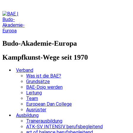
Budo-Akademie-Europa
Kampfkunst-Wege seit 1970
Verband
Was ist die BAE?
Grundsätze
BAE-Dojo werden
Leitung
Team
European Dan College
Ausrüster
Ausbildung
Trainerausbildung
ATK-SV INTENSIV berufsbegleitend
art of balance berufsbegleitend