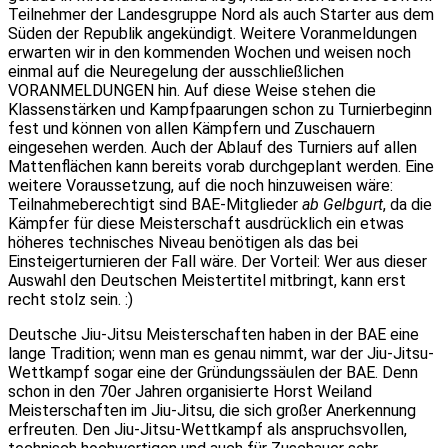
Teilnehmer der Landesgruppe Nord als auch Starter aus dem
Süden der Republik angekündigt. Weitere Voranmeldungen
erwarten wir in den kommenden Wochen und weisen noch
einmal auf die Neuregelung der ausschließlichen
VORANMELDUNGEN hin. Auf diese Weise stehen die
Klassenstärken und Kampfpaarungen schon zu Turnierbeginn
fest und können von allen Kämpfern und Zuschauern
eingesehen werden. Auch der Ablauf des Turniers auf allen
Mattenflächen kann bereits vorab durchgeplant werden. Eine
weitere Voraussetzung, auf die noch hinzuweisen wäre:
Teilnahmeberechtigt sind BAE-Mitglieder
ab Gelbgurt
, da die
Kämpfer für diese Meisterschaft ausdrücklich ein etwas
höheres technisches Niveau benötigen als das bei
Einsteigerturnieren der Fall wäre. Der Vorteil: Wer aus dieser
Auswahl den Deutschen Meistertitel mitbringt, kann erst
recht stolz sein. :)
Deutsche Jiu-Jitsu Meisterschaften haben in der BAE eine
lange Tradition; wenn man es genau nimmt, war der Jiu-Jitsu-
Wettkampf sogar eine der Gründungssäulen der BAE. Denn
schon in den 70er Jahren organisierte Horst Weiland
Meisterschaften im Jiu-Jitsu, die sich großer Anerkennung
erfreuten. Den Jiu-Jitsu-Wettkampf als anspruchsvollen,