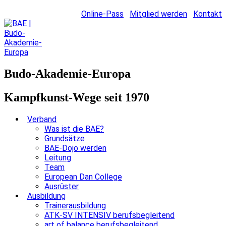
Online-Pass
Mitglied werden
Kontakt
Budo-Akademie-Europa
Kampfkunst-Wege seit 1970
Verband
Was ist die BAE?
Grundsätze
BAE-Dojo werden
Leitung
Team
European Dan College
Ausrüster
Ausbildung
Trainerausbildung
ATK-SV INTENSIV berufsbegleitend
art of balance berufsbegleitend