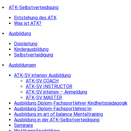
ATK-Selbstverteidigung
Entstehung des ATK
Was ist ATK?
Ausbildung
Dojoleitung
Kinderausbildung
Selbstverteidigung
Ausbildungen
ATK-SV intensiv Ausbildung
ATK-SV COACH
ATK-SV INSTRUCTOR
ATK-SV intensiv – Anmeldung
ATK-SV MASTER
Ausbildung Diplom-Fachsportlehrer Kindheitspädagogik
Ausbildung Diplom-Fachsportlehrer/in
Ausbildung im art of balance Mentaltraining
Ausbildung in der ATK-Selbstverteidigung
Seminare
Wettkampfausbildung