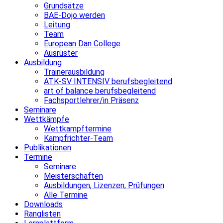
Grundsätze
BAE-Dojo werden
Leitung
Team
European Dan College
Ausrüster
Ausbildung
Trainerausbildung
ATK-SV INTENSIV berufsbegleitend
art of balance berufsbegleitend
Fachsportlehrer/in Präsenz
Seminare
Wettkämpfe
Wettkampftermine
Kampfrichter-Team
Publikationen
Termine
Seminare
Meisterschaften
Ausbildungen, Lizenzen, Prüfungen
Alle Termine
Downloads
Ranglisten