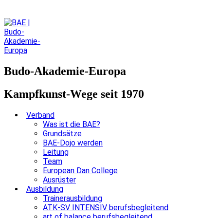
Budo-Akademie-Europa
Kampfkunst-Wege seit 1970
Verband
Was ist die BAE?
Grundsätze
BAE-Dojo werden
Leitung
Team
European Dan College
Ausrüster
Ausbildung
Trainerausbildung
ATK-SV INTENSIV berufsbegleitend
art of balance berufsbegleitend