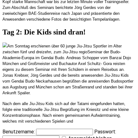
Kopf starke Mannschaft war bis zur letzten Minute voller Trainingseifer.
Zum Abschluß des Seminars berichtete Jörg Gerdes von der
zweiwöchigen BAE-Studienreise nach Japan und präsentierte den
Anwesenden verschiedene Fotos der besichtigten Tempelanlagen.
Tag 2: Die Kids sind dran!
Am Sonntag erschienen über 60 junge Jiu-Jitsu Sportler im Alter
zwischen fünf und dreizehn, zum Jiu-Jitsu regioSeminar der Budo-
Akademie-Europa im Gendai Budo. Andreas Schopper vom Banzai Dojo
München und Großmeister und Buchautor Axel Schultz- Gora reisten
eigens zu diesem Seminar mit Ihren Schülern in einem Reisebus an.
Jonas Krebser, Jörg Gerdes und die bereits anwesenden Jiu-Jitsu Kids
vom Gendai Budo Neckarhausen begrüßten die anreisenden Budosportler
aus Augsburg und München schon am Straßenrand und standen bei ihrer
Ankunft Spalier.
Nach dem alle Jiu-Jitsu Kids sich auf der Tatami eingefunden hatten,
folgte eine traditionelle Jiu-Jitsu Begrüßung im Kniesitz und eine kleine
Konzentrationsphase. Nach einem gemeinsamen Aufwärmtraining,
welches mit verschiedenen Spielen und
Benutzername:
Passwort: