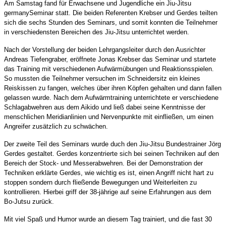
Am Samstag fand für Erwachsene und Jugendliche ein Jiu-Jitsu
germanySeminar statt. Die beiden Referenten Krebser und Gerdes teilten
sich die sechs Stunden des Seminars, und somit konnten die Teilnehmer
in verschiedensten Bereichen des Jiu-Jitsu unterrichtet werden.
Nach der Vorstellung der beiden Lehrgangsleiter durch den Ausrichter
Andreas Tiefengraber, eröffnete Jonas Krebser das Seminar und startete
das Training mit verschiedenen Aufwärmübungen und Reaktionsspielen.
So mussten die Teilnehmer versuchen im Schneidersitz ein kleines
Reiskissen zu fangen, welches über ihren Köpfen gehalten und dann fallen
gelassen wurde. Nach dem Aufwärmtraining unterrichtete er verschiedene
Schlagabwehren aus dem Aikido und ließ dabei seine Kenntnisse der
menschlichen Meridianlinien und Nervenpunkte mit einfließen, um einen
Angreifer zusätzlich zu schwächen.
Der zweite Teil des Seminars wurde duch den Jiu-Jitsu Bundestrainer Jörg
Gerdes gestaltet. Gerdes konzentrierte sich bei seinen Techniken auf den
Bereich der Stock- und Messerabwehren. Bei der Demonstration der
Techniken erklärte Gerdes, wie wichtig es ist, einen Angriff nicht hart zu
stoppen sondern durch fließende Bewegungen und Weiterleiten zu
kontrollieren. Hierbei griff der 38-jährige auf seine Erfahrungen aus dem
Bo-Jutsu zurück.
Mit viel Spaß und Humor wurde an diesem Tag trainiert, und die fast 30