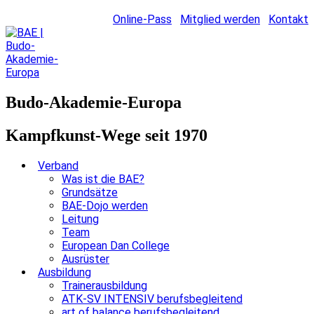
Online-Pass
Mitglied werden
Kontakt
Budo-Akademie-Europa
Kampfkunst-Wege seit 1970
Verband
Was ist die BAE?
Grundsätze
BAE-Dojo werden
Leitung
Team
European Dan College
Ausrüster
Ausbildung
Trainerausbildung
ATK-SV INTENSIV berufsbegleitend
art of balance berufsbegleitend