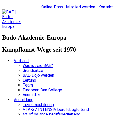
Online-Pass
Mitglied werden
Kontakt
Budo-Akademie-Europa
Kampfkunst-Wege seit 1970
Verband
Was ist die BAE?
Grundsätze
BAE-Dojo werden
Leitung
Team
European Dan College
Ausrüster
Ausbildung
Trainerausbildung
ATK-SV INTENSIV berufsbegleitend
art of balance berufsbegleitend