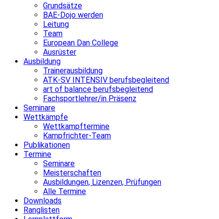
Grundsätze
BAE-Dojo werden
Leitung
Team
European Dan College
Ausrüster
Ausbildung
Trainerausbildung
ATK-SV INTENSIV berufsbegleitend
art of balance berufsbegleitend
Fachsportlehrer/in Präsenz
Seminare
Wettkämpfe
Wettkampftermine
Kampfrichter-Team
Publikationen
Termine
Seminare
Meisterschaften
Ausbildungen, Lizenzen, Prüfungen
Alle Termine
Downloads
Ranglisten