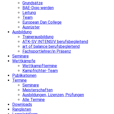
Grundsätze
BAE-Dojo werden
Leitung
Team
European Dan College
Ausrüster
Ausbildung
Trainerausbildung
ATK-SV INTENSIV berufsbegleitend
art of balance berufsbegleitend
Fachsportlehrer/in Präsenz
Seminare
Wettkämpfe
Wettkampftermine
Kampfrichter-Team
Publikationen
Termine
Seminare
Meisterschaften
Ausbildungen, Lizenzen, Prüfungen
Alle Termine
Downloads
Ranglisten