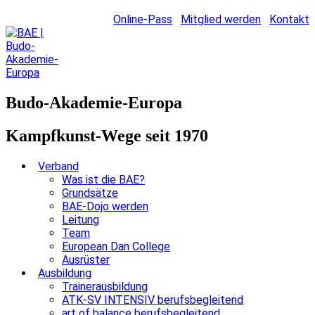
Online-Pass
Mitglied werden
Kontakt
Budo-Akademie-Europa
Kampfkunst-Wege seit 1970
Verband
Was ist die BAE?
Grundsätze
BAE-Dojo werden
Leitung
Team
European Dan College
Ausrüster
Ausbildung
Trainerausbildung
ATK-SV INTENSIV berufsbegleitend
art of balance berufsbegleitend