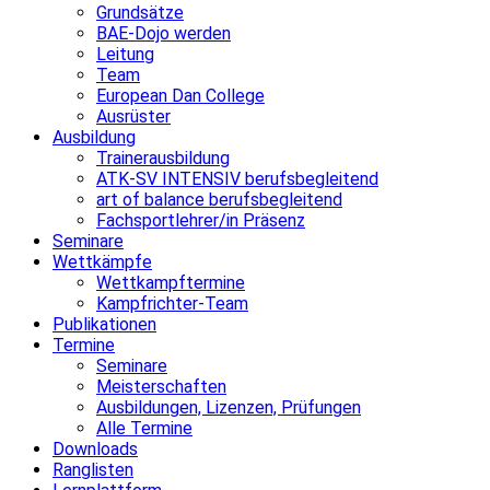
Grundsätze
BAE-Dojo werden
Leitung
Team
European Dan College
Ausrüster
Ausbildung
Trainerausbildung
ATK-SV INTENSIV berufsbegleitend
art of balance berufsbegleitend
Fachsportlehrer/in Präsenz
Seminare
Wettkämpfe
Wettkampftermine
Kampfrichter-Team
Publikationen
Termine
Seminare
Meisterschaften
Ausbildungen, Lizenzen, Prüfungen
Alle Termine
Downloads
Ranglisten