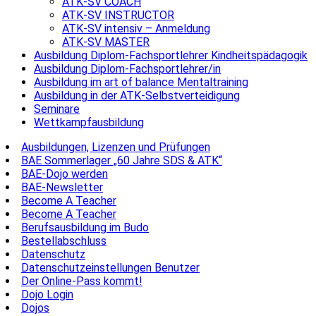
ATK-SV COACH
ATK-SV INSTRUCTOR
ATK-SV intensiv – Anmeldung
ATK-SV MASTER
Ausbildung Diplom-Fachsportlehrer Kindheitspädagogik
Ausbildung Diplom-Fachsportlehrer/in
Ausbildung im art of balance Mentaltraining
Ausbildung in der ATK-Selbstverteidigung
Seminare
Wettkampfausbildung
Ausbildungen, Lizenzen und Prüfungen
BAE Sommerlager „60 Jahre SDS & ATK“
BAE-Dojo werden
BAE-Newsletter
Become A Teacher
Become A Teacher
Berufsausbildung im Budo
Bestellabschluss
Datenschutz
Datenschutzeinstellungen Benutzer
Der Online-Pass kommt!
Dojo Login
Dojos