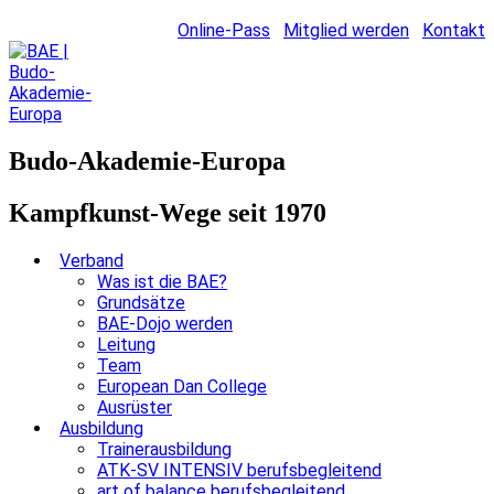
Online-Pass
Mitglied werden
Kontakt
Budo-Akademie-Europa
Kampfkunst-Wege seit 1970
Verband
Was ist die BAE?
Grundsätze
BAE-Dojo werden
Leitung
Team
European Dan College
Ausrüster
Ausbildung
Trainerausbildung
ATK-SV INTENSIV berufsbegleitend
art of balance berufsbegleitend