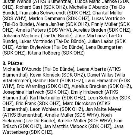
Justin Wende (ATKS Blumenthal), Lucca Mario Jahnke (SDK
OHZ), Richard Gast (SDK OHZ), Michelle D’Abundo (Tai-Do
Bünde), Franziska Schwerendt (SDK OHZ), Chantal Müller
(SDS WHV), Marlon Dammann (SDK OHZ), Lukas Vortriede
(Tai-Do Bünde), Alena Janßen (SDK OHZ), Finnly Müller (SDK
OHZ), Amelia Peters (SDS WHV), Aurelius Breden (SDK OHZ),
Johanna Martinez (Tai-Do Bünde), Jose Martinez (Tai-Do
Bünde), Lukas Vortriede (Tai-Do Bünde), Julian Laabs (SDK
OHZ), Adrian Brylewice (Tai-Do Bünde), Lena Baumgarten
(SDK OHZ), Kitana Roßberg (SDK OHZ)
3. Plätze:
Michelle D’Abundo (Tai-Do Bünde), Leana Alberts (ATKS
Blumenthal), Kevin Klonecki (SDK OHZ), Daniel Willus (Villa
Vital Bremen), Rachel Bast (SDK OHZ), Lauri Hamacher (SDS
WHV), Eric Wramling (SDK OHZ), Aurelius Brecken (SDK OHZ),
Josephine Hartwich (SDK OHZ), Emily Hrubesch (ATKS
Blumenthal), Karl Rietmüller (SDK OHZ), Leon Schröder (SDK
OHZ), Eric Frank (SDK OHZ), Marc Diercksen (ATKS
Blumenthal), Leon Wohlers (SDK OHZ), Jan Malte Meyer
(ATKS Blumenthal), Amelie Müller (SDS WHV), Noah
Siekmann (Tai-Do Bünde), Amelie Müller (SDS WHV), Finn
Brüsch (SDK OHZ), Jan Matthis Viebock (SDK OHZ), Jana
Wattenberg (SDK OHZ),