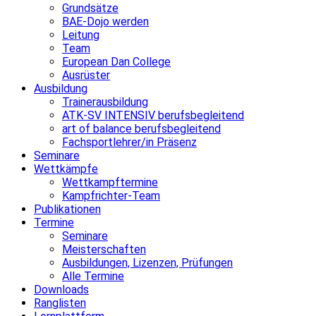
Grundsätze
BAE-Dojo werden
Leitung
Team
European Dan College
Ausrüster
Ausbildung
Trainerausbildung
ATK-SV INTENSIV berufsbegleitend
art of balance berufsbegleitend
Fachsportlehrer/in Präsenz
Seminare
Wettkämpfe
Wettkampftermine
Kampfrichter-Team
Publikationen
Termine
Seminare
Meisterschaften
Ausbildungen, Lizenzen, Prüfungen
Alle Termine
Downloads
Ranglisten