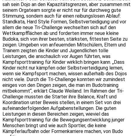
sah sein Dojo an den Kapazitätsgrenzen, aber zusammen mit
seinem Orgateam sorgte er nicht nur für durchweg gute
Stimmung, sondern auch für einen reibungslosen Ablauf:
Standkata, Hard Style Formen, Selbstverteidigung und vor
allem die neue Tri-Challenge wechselten sich auf den
Wettkampfflächen ab und forderten immer neue kleine
Budoka, sich von ihrer besten, stärksten, fittesten Seite zu
zeigen. Umgeben von anfeuernden Mitschülern, Eltern und
Trainern zeigten die Kinder und Jugendlichen tolle
Leistungen, die anschaulich vor Augen führten, was
Kampfsporttraining für Kinder wirklich bringen kann. „Dass
Kinder nicht nur kämpfen oder Selbstverteidigung lernen,
wenn sie Kampfsport machen, wissen außerhalb des Dojos
nicht viele. Durch die Tri-Challenge konnten wir zumindest
einiges von den Dingen zeigen, die man im Budotraining
mitbekommt“, erklärt Claude Weiland. Im Rahmen der Tri-
Challenge mussten die Starter ihre Balance, Kraft und
Koordination unter Beweis stellen, in einem Set von drei
aufeinanderfolgenden Aufgabenstellungen. Die guten
Leistungen in diesen Bereichen zeigen, wieviel das
Kampfsporttraining für die Bewegungsentwicklung junger
Menschen bringt und wie auch Sportler, die keine
Kämpferlaufbahn oder Formenkarriere machen, von Budo