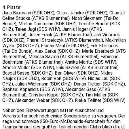
4. Plätze:
Jana Baxmann (SDK OHZ), Chiara Jahnke (SDK OHZ), Chantal
Celine Stucka (ATKS Blumenthal), Noah Siekmann (Tai-Do
Bünde), Marlon Dammann (SDK OHZ), Feentje Bracht (SDK
OHZ), Talea Jugl (SDS WHV), Jannis Häger (ATKS
Blumenthal), Julien Frank (ATKS Blumenthal), Jan Viebrock
(SDK OHZ), Pharell Strzelczyk (ATKS Blumenthal), Maximilian
Wyelin (SDK OHZ), Florian Mahl (SDK OHZ), Erik Stellbrink
(Tai-Do Bünde), Alex Gerke (SDK OHZ), Merle Eiserbeck (ATS
Blumenthal), Melissa Savron (ATKS Blumenthal), Fabienne
Boehmann (ATKS Blumenthal), Annika Moritz (SDS WHV),
Amelie Müller (SDS WHV), Enis Savron (ATKS Blumenthal),
Bascal Sasse (SDK OHZ), Ben Oliver (SDK OHZ), Niklas
Naujox (SDK OHZ), Robin Voß (SDS WHV), Niclas Lau (SDK
OHZ), Julien Wichmann (SDK OHZ), Darian Tietjen (SDK OHZ),
Raphael Kopanidis (SDS WHV), Alexander Gass (ATKS
Blumenthal), Christian Kippel (SDK OHZ), Tim Müller (SDK
OHZ), Alexander Weber (SDK OHZ), Rieke Tellner (SDS WHV)
Neben den Einzelwertungen hatten Ausrichter und
Veranstalter auch noch einige Sonderpreise zu vergeben. Der
sage und schreibe 250-Euro-McDonalds-Gutschein für den
Teamschmaus des größten teilnehmenden Clubs blieb direkt