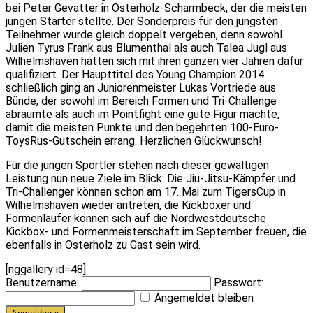
bei Peter Gevatter in Osterholz-Scharmbeck, der die meisten
jungen Starter stellte. Der Sonderpreis für den jüngsten
Teilnehmer wurde gleich doppelt vergeben, denn sowohl
Julien Tyrus Frank aus Blumenthal als auch Talea Jugl aus
Wilhelmshaven hatten sich mit ihren ganzen vier Jahren dafür
qualifiziert. Der Haupttitel des Young Champion 2014
schließlich ging an Juniorenmeister Lukas Vortriede aus
Bünde, der sowohl im Bereich Formen und Tri-Challenge
abräumte als auch im Pointfight eine gute Figur machte,
damit die meisten Punkte und den begehrten 100-Euro-
ToysRus-Gutschein errang. Herzlichen Glückwunsch!
Für die jungen Sportler stehen nach dieser gewaltigen
Leistung nun neue Ziele im Blick: Die Jiu-Jitsu-Kämpfer und
Tri-Challenger können schon am 17. Mai zum TigersCup in
Wilhelmshaven wieder antreten, die Kickboxer und
Formenläufer können sich auf die Nordwestdeutsche
Kickbox- und Formenmeisterschaft im September freuen, die
ebenfalls in Osterholz zu Gast sein wird.
[nggallery id=48]
Benutzername:
Passwort:
Angemeldet bleiben