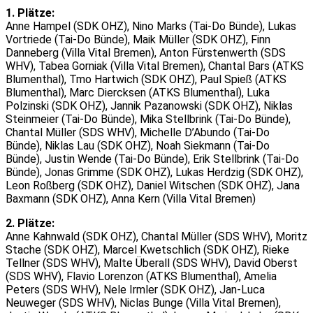
1. Plätze:
Anne Hampel (SDK OHZ), Nino Marks (Tai-Do Bünde), Lukas
Vortriede (Tai-Do Bünde), Maik Müller (SDK OHZ), Finn
Danneberg (Villa Vital Bremen), Anton Fürstenwerth (SDS
WHV), Tabea Gorniak (Villa Vital Bremen), Chantal Bars (ATKS
Blumenthal), Tmo Hartwich (SDK OHZ), Paul Spieß (ATKS
Blumenthal), Marc Diercksen (ATKS Blumenthal), Luka
Polzinski (SDK OHZ), Jannik Pazanowski (SDK OHZ), Niklas
Steinmeier (Tai-Do Bünde), Mika Stellbrink (Tai-Do Bünde),
Chantal Müller (SDS WHV), Michelle D’Abundo (Tai-Do
Bünde), Niklas Lau (SDK OHZ), Noah Siekmann (Tai-Do
Bünde), Justin Wende (Tai-Do Bünde), Erik Stellbrink (Tai-Do
Bünde), Jonas Grimme (SDK OHZ), Lukas Herdzig (SDK OHZ),
Leon Roßberg (SDK OHZ), Daniel Witschen (SDK OHZ), Jana
Baxmann (SDK OHZ), Anna Kern (Villa Vital Bremen)
2. Plätze:
Anne Kahnwald (SDK OHZ), Chantal Müller (SDS WHV), Moritz
Stache (SDK OHZ), Marcel Kwetschlich (SDK OHZ), Rieke
Tellner (SDS WHV), Malte Überall (SDS WHV), David Oberst
(SDS WHV), Flavio Lorenzon (ATKS Blumenthal), Amelia
Peters (SDS WHV), Nele Irmler (SDK OHZ), Jan-Luca
Neuweger (SDS WHV), Niclas Bunge (Villa Vital Bremen),