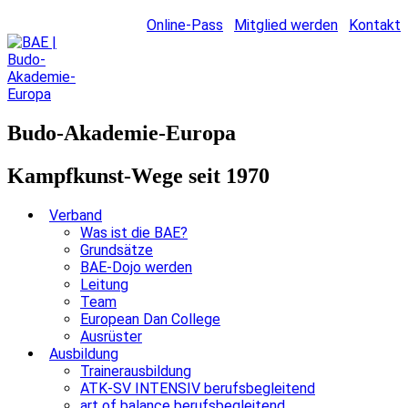
Online-Pass
Mitglied werden
Kontakt
Budo-Akademie-Europa
Kampfkunst-Wege seit 1970
Verband
Was ist die BAE?
Grundsätze
BAE-Dojo werden
Leitung
Team
European Dan College
Ausrüster
Ausbildung
Trainerausbildung
ATK-SV INTENSIV berufsbegleitend
art of balance berufsbegleitend