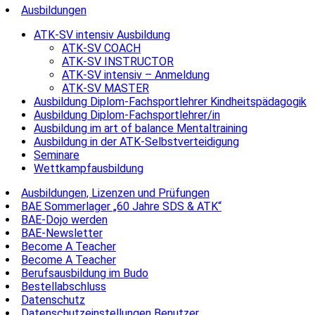
Ausbildungen
ATK-SV intensiv Ausbildung
ATK-SV COACH
ATK-SV INSTRUCTOR
ATK-SV intensiv – Anmeldung
ATK-SV MASTER
Ausbildung Diplom-Fachsportlehrer Kindheitspädagogik
Ausbildung Diplom-Fachsportlehrer/in
Ausbildung im art of balance Mentaltraining
Ausbildung in der ATK-Selbstverteidigung
Seminare
Wettkampfausbildung
Ausbildungen, Lizenzen und Prüfungen
BAE Sommerlager „60 Jahre SDS & ATK“
BAE-Dojo werden
BAE-Newsletter
Become A Teacher
Become A Teacher
Berufsausbildung im Budo
Bestellabschluss
Datenschutz
Datenschutzeinstellungen Benutzer