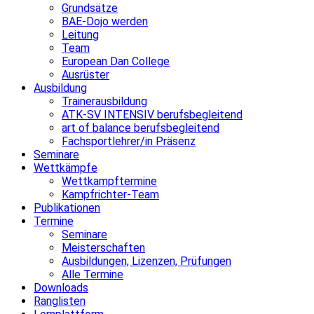
Grundsätze
BAE-Dojo werden
Leitung
Team
European Dan College
Ausrüster
Ausbildung
Trainerausbildung
ATK-SV INTENSIV berufsbegleitend
art of balance berufsbegleitend
Fachsportlehrer/in Präsenz
Seminare
Wettkämpfe
Wettkampftermine
Kampfrichter-Team
Publikationen
Termine
Seminare
Meisterschaften
Ausbildungen, Lizenzen, Prüfungen
Alle Termine
Downloads
Ranglisten