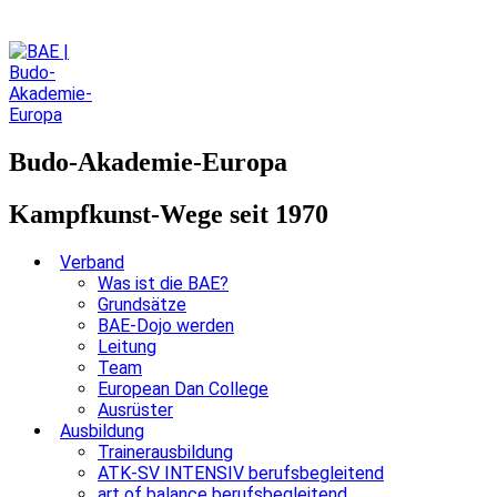
Budo-Akademie-Europa
Kampfkunst-Wege seit 1970
Verband
Was ist die BAE?
Grundsätze
BAE-Dojo werden
Leitung
Team
European Dan College
Ausrüster
Ausbildung
Trainerausbildung
ATK-SV INTENSIV berufsbegleitend
art of balance berufsbegleitend