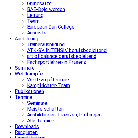
Grundsätze
BAE-Dojo werden
Leitung
Team
European Dan College
Ausrüster
Ausbildung
Trainerausbildung
ATK-SV INTENSIV berufsbegleitend
art of balance berufsbegleitend
Fachsportlehrer/in Präsenz
Seminare
Wettkämpfe
Wettkampftermine
Kampfrichter-Team
Publikationen
Termine
Seminare
Meisterschaften
Ausbildungen, Lizenzen, Prüfungen
Alle Termine
Downloads
Ranglisten