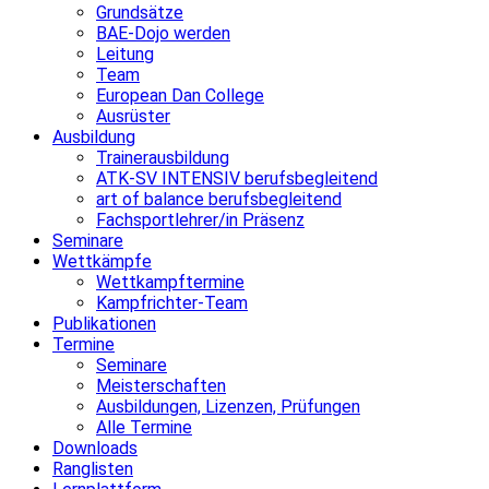
Grundsätze
BAE-Dojo werden
Leitung
Team
European Dan College
Ausrüster
Ausbildung
Trainerausbildung
ATK-SV INTENSIV berufsbegleitend
art of balance berufsbegleitend
Fachsportlehrer/in Präsenz
Seminare
Wettkämpfe
Wettkampftermine
Kampfrichter-Team
Publikationen
Termine
Seminare
Meisterschaften
Ausbildungen, Lizenzen, Prüfungen
Alle Termine
Downloads
Ranglisten