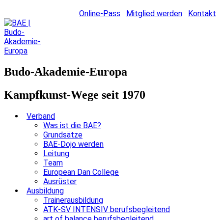
Online-Pass
Mitglied werden
Kontakt
Budo-Akademie-Europa
Kampfkunst-Wege seit 1970
Verband
Was ist die BAE?
Grundsätze
BAE-Dojo werden
Leitung
Team
European Dan College
Ausrüster
Ausbildung
Trainerausbildung
ATK-SV INTENSIV berufsbegleitend
art of balance berufsbegleitend