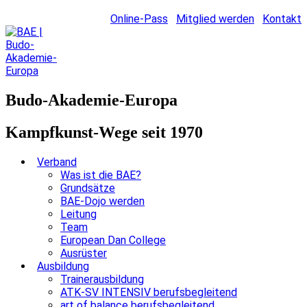
Online-Pass
Mitglied werden
Kontakt
Budo-Akademie-Europa
Kampfkunst-Wege seit 1970
Verband
Was ist die BAE?
Grundsätze
BAE-Dojo werden
Leitung
Team
European Dan College
Ausrüster
Ausbildung
Trainerausbildung
ATK-SV INTENSIV berufsbegleitend
art of balance berufsbegleitend