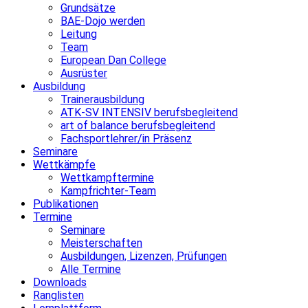
Grundsätze
BAE-Dojo werden
Leitung
Team
European Dan College
Ausrüster
Ausbildung
Trainerausbildung
ATK-SV INTENSIV berufsbegleitend
art of balance berufsbegleitend
Fachsportlehrer/in Präsenz
Seminare
Wettkämpfe
Wettkampftermine
Kampfrichter-Team
Publikationen
Termine
Seminare
Meisterschaften
Ausbildungen, Lizenzen, Prüfungen
Alle Termine
Downloads
Ranglisten