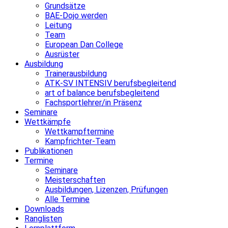
Grundsätze
BAE-Dojo werden
Leitung
Team
European Dan College
Ausrüster
Ausbildung
Trainerausbildung
ATK-SV INTENSIV berufsbegleitend
art of balance berufsbegleitend
Fachsportlehrer/in Präsenz
Seminare
Wettkämpfe
Wettkampftermine
Kampfrichter-Team
Publikationen
Termine
Seminare
Meisterschaften
Ausbildungen, Lizenzen, Prüfungen
Alle Termine
Downloads
Ranglisten