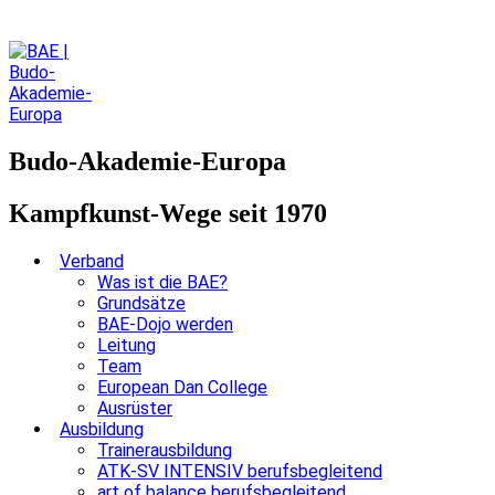
Budo-Akademie-Europa
Kampfkunst-Wege seit 1970
Verband
Was ist die BAE?
Grundsätze
BAE-Dojo werden
Leitung
Team
European Dan College
Ausrüster
Ausbildung
Trainerausbildung
ATK-SV INTENSIV berufsbegleitend
art of balance berufsbegleitend