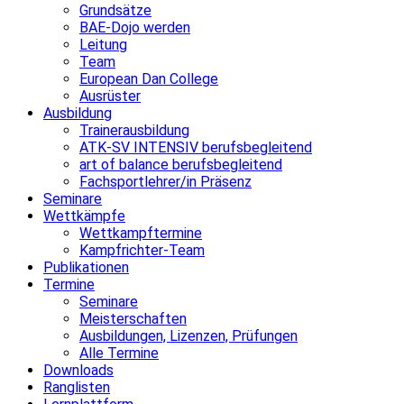
Grundsätze
BAE-Dojo werden
Leitung
Team
European Dan College
Ausrüster
Ausbildung
Trainerausbildung
ATK-SV INTENSIV berufsbegleitend
art of balance berufsbegleitend
Fachsportlehrer/in Präsenz
Seminare
Wettkämpfe
Wettkampftermine
Kampfrichter-Team
Publikationen
Termine
Seminare
Meisterschaften
Ausbildungen, Lizenzen, Prüfungen
Alle Termine
Downloads
Ranglisten