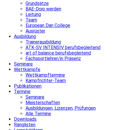
Grundsätze
BAE-Dojo werden
Leitung
Team
European Dan College
Ausrüster
Ausbildung
Trainerausbildung
ATK-SV INTENSIV berufsbegleitend
art of balance berufsbegleitend
Fachsportlehrer/in Präsenz
Seminare
Wettkämpfe
Wettkampftermine
Kampfrichter-Team
Publikationen
Termine
Seminare
Meisterschaften
Ausbildungen, Lizenzen, Prüfungen
Alle Termine
Downloads
Ranglisten