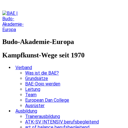
Budo-Akademie-Europa
Kampfkunst-Wege seit 1970
Verband
Was ist die BAE?
Grundsätze
BAE-Dojo werden
Leitung
Team
European Dan College
Ausrüster
Ausbildung
Trainerausbildung
ATK-SV INTENSIV berufsbegleitend
art of balance berufsbegleitend