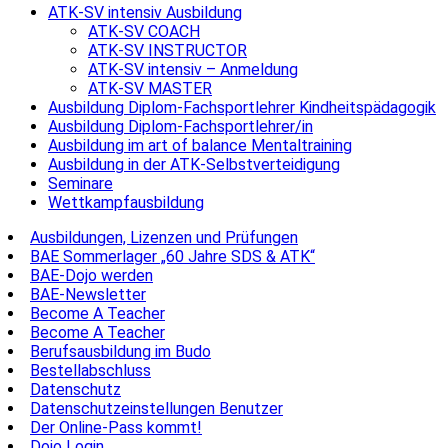
ATK-SV intensiv Ausbildung
ATK-SV COACH
ATK-SV INSTRUCTOR
ATK-SV intensiv – Anmeldung
ATK-SV MASTER
Ausbildung Diplom-Fachsportlehrer Kindheitspädagogik
Ausbildung Diplom-Fachsportlehrer/in
Ausbildung im art of balance Mentaltraining
Ausbildung in der ATK-Selbstverteidigung
Seminare
Wettkampfausbildung
Ausbildungen, Lizenzen und Prüfungen
BAE Sommerlager „60 Jahre SDS & ATK“
BAE-Dojo werden
BAE-Newsletter
Become A Teacher
Become A Teacher
Berufsausbildung im Budo
Bestellabschluss
Datenschutz
Datenschutzeinstellungen Benutzer
Der Online-Pass kommt!
Dojo Login