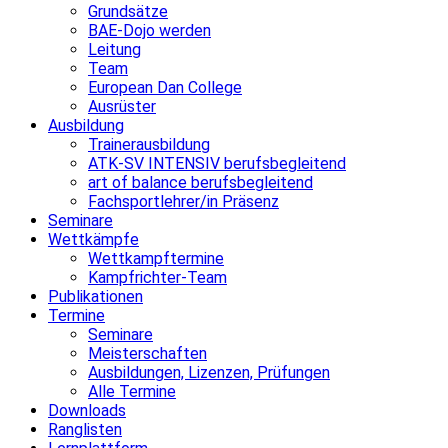
Grundsätze
BAE-Dojo werden
Leitung
Team
European Dan College
Ausrüster
Ausbildung
Trainerausbildung
ATK-SV INTENSIV berufsbegleitend
art of balance berufsbegleitend
Fachsportlehrer/in Präsenz
Seminare
Wettkämpfe
Wettkampftermine
Kampfrichter-Team
Publikationen
Termine
Seminare
Meisterschaften
Ausbildungen, Lizenzen, Prüfungen
Alle Termine
Downloads
Ranglisten