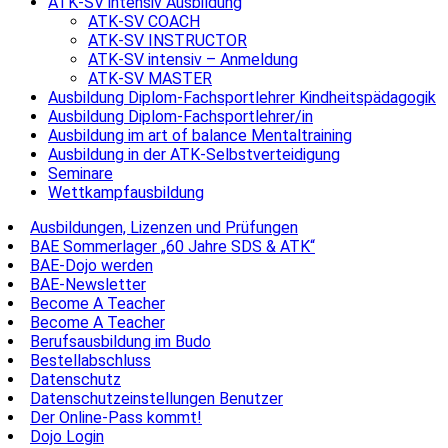
ATK-SV intensiv Ausbildung
ATK-SV COACH
ATK-SV INSTRUCTOR
ATK-SV intensiv – Anmeldung
ATK-SV MASTER
Ausbildung Diplom-Fachsportlehrer Kindheitspädagogik
Ausbildung Diplom-Fachsportlehrer/in
Ausbildung im art of balance Mentaltraining
Ausbildung in der ATK-Selbstverteidigung
Seminare
Wettkampfausbildung
Ausbildungen, Lizenzen und Prüfungen
BAE Sommerlager „60 Jahre SDS & ATK“
BAE-Dojo werden
BAE-Newsletter
Become A Teacher
Become A Teacher
Berufsausbildung im Budo
Bestellabschluss
Datenschutz
Datenschutzeinstellungen Benutzer
Der Online-Pass kommt!
Dojo Login