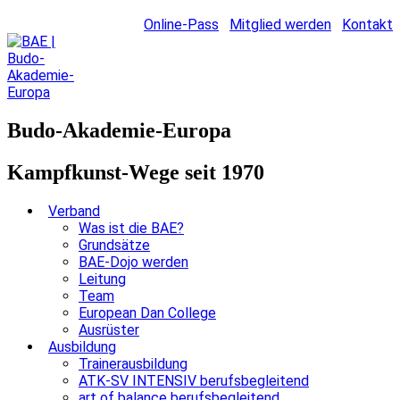
Online-Pass
Mitglied werden
Kontakt
Budo-Akademie-Europa
Kampfkunst-Wege seit 1970
Verband
Was ist die BAE?
Grundsätze
BAE-Dojo werden
Leitung
Team
European Dan College
Ausrüster
Ausbildung
Trainerausbildung
ATK-SV INTENSIV berufsbegleitend
art of balance berufsbegleitend