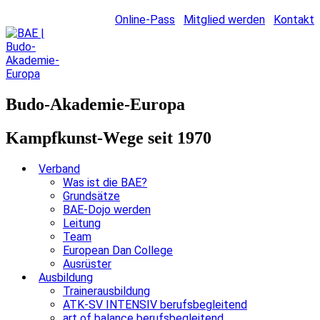
Online-Pass
Mitglied werden
Kontakt
Budo-Akademie-Europa
Kampfkunst-Wege seit 1970
Verband
Was ist die BAE?
Grundsätze
BAE-Dojo werden
Leitung
Team
European Dan College
Ausrüster
Ausbildung
Trainerausbildung
ATK-SV INTENSIV berufsbegleitend
art of balance berufsbegleitend