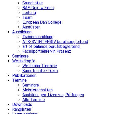
Grundsätze
BAE-Dojo werden
Leitung
Team
European Dan College
Ausrüster
Ausbildung
Trainerausbildung
ATK-SV INTENSIV berufsbegleitend
art of balance berufsbegleitend
Fachsportlehrer/in Präsenz
Seminare
Wettkämpfe
Wettkampftermine
Kampfrichter-Team
Publikationen
Termine
Seminare
Meisterschaften
Ausbildungen, Lizenzen, Prüfungen
Alle Termine
Downloads
Ranglisten