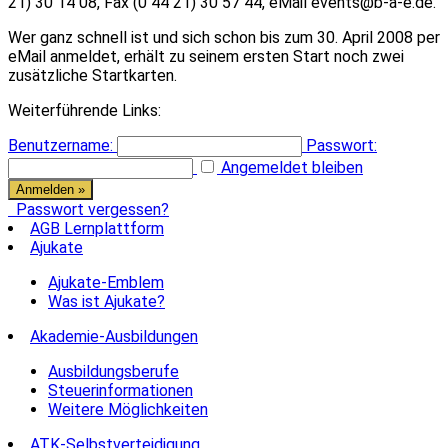
21) 30 14 08, Fax (0 44 21) 30 57 44, eMail events@b-a-e.de.
Wer ganz schnell ist und sich schon bis zum 30. April 2008 per
eMail anmeldet, erhält zu seinem ersten Start noch zwei
zusätzliche Startkarten.
Weiterführende Links:
Benutzername:
Passwort:
Angemeldet bleiben
Passwort vergessen?
AGB Lernplattform
Ajukate
Ajukate-Emblem
Was ist Ajukate?
Akademie-Ausbildungen
Ausbildungsberufe
Steuerinformationen
Weitere Möglichkeiten
ATK-Selbstverteidigung