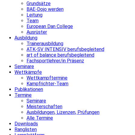
Grundsätze
BAE-Dojo werden
Leitung
Team
European Dan College
Ausrüster
Ausbildung
Trainerausbildung
ATK-SV INTENSIV berufsbegleitend
art of balance berufsbegleitend
Fachsportlehrer/in Präsenz
Seminare
Wettkämpfe
Wettkampftermine
Kampfrichter-Team
Publikationen
Termine
Seminare
Meisterschaften
Ausbildungen, Lizenzen, Prüfungen
Alle Termine
Downloads
Ranglisten