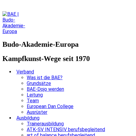
Budo-Akademie-Europa
Kampfkunst-Wege seit 1970
Verband
Was ist die BAE?
Grundsätze
BAE-Dojo werden
Leitung
Team
European Dan College
Ausrüster
Ausbildung
Trainerausbildung
ATK-SV INTENSIV berufsbegleitend
art of balance berufsbegleitend