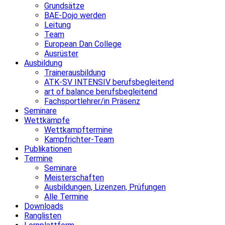
Grundsätze
BAE-Dojo werden
Leitung
Team
European Dan College
Ausrüster
Ausbildung
Trainerausbildung
ATK-SV INTENSIV berufsbegleitend
art of balance berufsbegleitend
Fachsportlehrer/in Präsenz
Seminare
Wettkämpfe
Wettkampftermine
Kampfrichter-Team
Publikationen
Termine
Seminare
Meisterschaften
Ausbildungen, Lizenzen, Prüfungen
Alle Termine
Downloads
Ranglisten