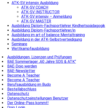
ATK-SV intensiv Ausbildung
ATK-SV COACH
ATK-SV INSTRUCTOR
ATK-SV intensiv – Anmeldung
ATK-SV MASTER
Ausbildung Diplom-Fachsportlehrer Kindheitspädagogik
Ausbildung Diplom-Fachsportlehrer/in
Ausbildung im art of balance Mentaltraining
Ausbildung in der ATK-Selbstverteidigung
Seminare
Wettkampfausbildung
Ausbildungen, Lizenzen und Prüfungen
BAE Sommerlager „60 Jahre SDS & ATK“
BAE-Dojo werden
BAE-Newsletter
Become A Teacher
Become A Teacher
Berufsausbildung im Budo
Bestellabschluss
Datenschutz
Datenschutzeinstellungen Benutzer
Der Online-Pass kommt!
Dojo Login