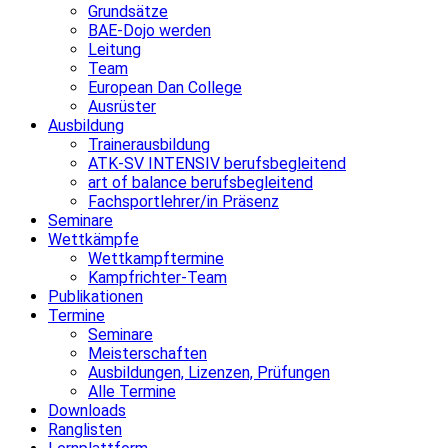
Grundsätze
BAE-Dojo werden
Leitung
Team
European Dan College
Ausrüster
Ausbildung
Trainerausbildung
ATK-SV INTENSIV berufsbegleitend
art of balance berufsbegleitend
Fachsportlehrer/in Präsenz
Seminare
Wettkämpfe
Wettkampftermine
Kampfrichter-Team
Publikationen
Termine
Seminare
Meisterschaften
Ausbildungen, Lizenzen, Prüfungen
Alle Termine
Downloads
Ranglisten