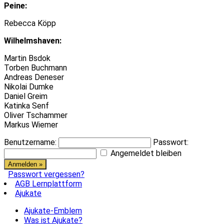
Peine:
Rebecca Köpp
Wilhelmshaven:
Martin Bsdok
Torben Buchmann
Andreas Deneser
Nikolai Dumke
Daniel Greim
Katinka Senf
Oliver Tschammer
Markus Wiemer
Benutzername:
Passwort:
Angemeldet bleiben
Passwort vergessen?
AGB Lernplattform
Ajukate
Ajukate-Emblem
Was ist Ajukate?