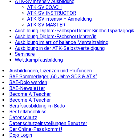
ATK-SV intensiv Ausbildung
ATK-SV COACH
ATK-SV INSTRUCTOR
ATK-SV intensiv – Anmeldung
ATK-SV MASTER
Ausbildung Diplom-Fachsportlehrer Kindheitspädagogik
Ausbildung Diplom-Fachsportlehrer/in
Ausbildung im art of balance Mentaltraining
Ausbildung in der ATK-Selbstverteidigung
Seminare
Wettkampfausbildung
Ausbildungen, Lizenzen und Prüfungen
BAE Sommerlager „60 Jahre SDS & ATK“
BAE-Dojo werden
BAE-Newsletter
Become A Teacher
Become A Teacher
Berufsausbildung im Budo
Bestellabschluss
Datenschutz
Datenschutzeinstellungen Benutzer
Der Online-Pass kommt!
Dojo Login