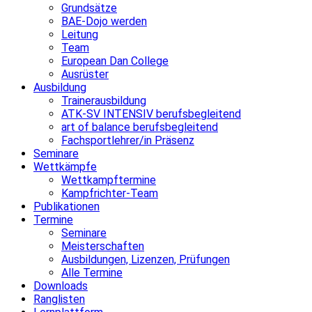
Grundsätze
BAE-Dojo werden
Leitung
Team
European Dan College
Ausrüster
Ausbildung
Trainerausbildung
ATK-SV INTENSIV berufsbegleitend
art of balance berufsbegleitend
Fachsportlehrer/in Präsenz
Seminare
Wettkämpfe
Wettkampftermine
Kampfrichter-Team
Publikationen
Termine
Seminare
Meisterschaften
Ausbildungen, Lizenzen, Prüfungen
Alle Termine
Downloads
Ranglisten