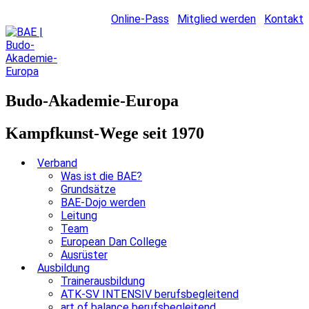
Online-Pass
Mitglied werden
Kontakt
Budo-Akademie-Europa
Kampfkunst-Wege seit 1970
Verband
Was ist die BAE?
Grundsätze
BAE-Dojo werden
Leitung
Team
European Dan College
Ausrüster
Ausbildung
Trainerausbildung
ATK-SV INTENSIV berufsbegleitend
art of balance berufsbegleitend