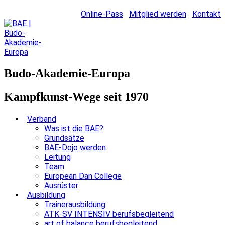
Online-Pass
Mitglied werden
Kontakt
Budo-Akademie-Europa
Kampfkunst-Wege seit 1970
Verband
Was ist die BAE?
Grundsätze
BAE-Dojo werden
Leitung
Team
European Dan College
Ausrüster
Ausbildung
Trainerausbildung
ATK-SV INTENSIV berufsbegleitend
art of balance berufsbegleitend