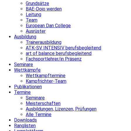
Grundsätze
BAE-Dojo werden
Leitung
Team
European Dan College
Ausrüster
Ausbildung
Trainerausbildung
ATK-SV INTENSIV berufsbegleitend
art of balance berufsbegleitend
Fachsportlehrer/in Präsenz
Seminare
Wettkämpfe
Wettkampftermine
Kampfrichter-Team
Publikationen
Termine
Seminare
Meisterschaften
Ausbildungen, Lizenzen, Prüfungen
Alle Termine
Downloads
Ranglisten