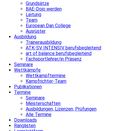
Grundsätze
BAE-Dojo werden
Leitung
Team
European Dan College
Ausrüster
Ausbildung
Trainerausbildung
ATK-SV INTENSIV berufsbegleitend
art of balance berufsbegleitend
Fachsportlehrer/in Präsenz
Seminare
Wettkämpfe
Wettkampftermine
Kampfrichter-Team
Publikationen
Termine
Seminare
Meisterschaften
Ausbildungen, Lizenzen, Prüfungen
Alle Termine
Downloads
Ranglisten