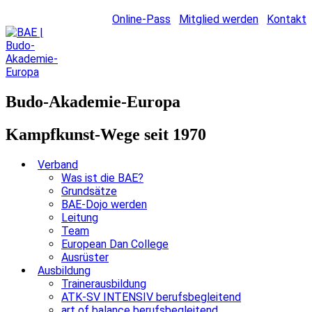
Online-Pass
Mitglied werden
Kontakt
Budo-Akademie-Europa
Kampfkunst-Wege seit 1970
Verband
Was ist die BAE?
Grundsätze
BAE-Dojo werden
Leitung
Team
European Dan College
Ausrüster
Ausbildung
Trainerausbildung
ATK-SV INTENSIV berufsbegleitend
art of balance berufsbegleitend