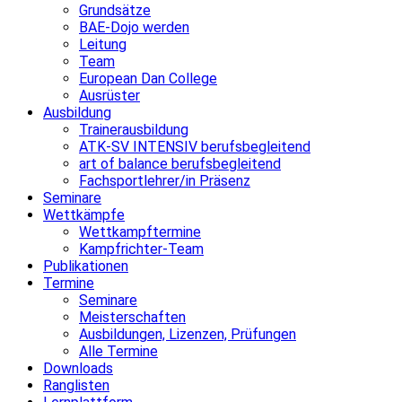
Grundsätze
BAE-Dojo werden
Leitung
Team
European Dan College
Ausrüster
Ausbildung
Trainerausbildung
ATK-SV INTENSIV berufsbegleitend
art of balance berufsbegleitend
Fachsportlehrer/in Präsenz
Seminare
Wettkämpfe
Wettkampftermine
Kampfrichter-Team
Publikationen
Termine
Seminare
Meisterschaften
Ausbildungen, Lizenzen, Prüfungen
Alle Termine
Downloads
Ranglisten