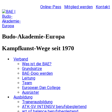
Online-Pass
Mitglied werden
Kontakt
Budo-Akademie-Europa
Kampfkunst-Wege seit 1970
Verband
Was ist die BAE?
Grundsätze
BAE-Dojo werden
Leitung
Team
European Dan College
Ausrüster
Ausbildung
Trainerausbildung
ATK-SV INTENSIV berufsbegleitend
art of balance berufsbegleitend