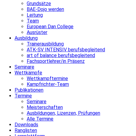
Grundsätze
BAE-Dojo werden
Leitung
Team
European Dan College
Ausrüster
Ausbildung
Trainerausbildung
ATK-SV INTENSIV berufsbegleitend
art of balance berufsbegleitend
Fachsportlehrer/in Präsenz
Seminare
Wettkämpfe
Wettkampftermine
Kampfrichter-Team
Publikationen
Termine
Seminare
Meisterschaften
Ausbildungen, Lizenzen, Prüfungen
Alle Termine
Downloads
Ranglisten