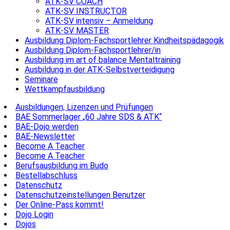
ATK-SV COACH
ATK-SV INSTRUCTOR
ATK-SV intensiv – Anmeldung
ATK-SV MASTER
Ausbildung Diplom-Fachsportlehrer Kindheitspädagogik
Ausbildung Diplom-Fachsportlehrer/in
Ausbildung im art of balance Mentaltraining
Ausbildung in der ATK-Selbstverteidigung
Seminare
Wettkampfausbildung
Ausbildungen, Lizenzen und Prüfungen
BAE Sommerlager „60 Jahre SDS & ATK“
BAE-Dojo werden
BAE-Newsletter
Become A Teacher
Become A Teacher
Berufsausbildung im Budo
Bestellabschluss
Datenschutz
Datenschutzeinstellungen Benutzer
Der Online-Pass kommt!
Dojo Login
Dojos