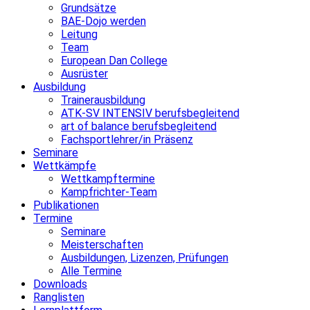
Grundsätze
BAE-Dojo werden
Leitung
Team
European Dan College
Ausrüster
Ausbildung
Trainerausbildung
ATK-SV INTENSIV berufsbegleitend
art of balance berufsbegleitend
Fachsportlehrer/in Präsenz
Seminare
Wettkämpfe
Wettkampftermine
Kampfrichter-Team
Publikationen
Termine
Seminare
Meisterschaften
Ausbildungen, Lizenzen, Prüfungen
Alle Termine
Downloads
Ranglisten