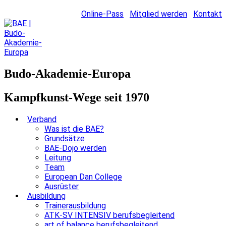
Online-Pass
Mitglied werden
Kontakt
Budo-Akademie-Europa
Kampfkunst-Wege seit 1970
Verband
Was ist die BAE?
Grundsätze
BAE-Dojo werden
Leitung
Team
European Dan College
Ausrüster
Ausbildung
Trainerausbildung
ATK-SV INTENSIV berufsbegleitend
art of balance berufsbegleitend