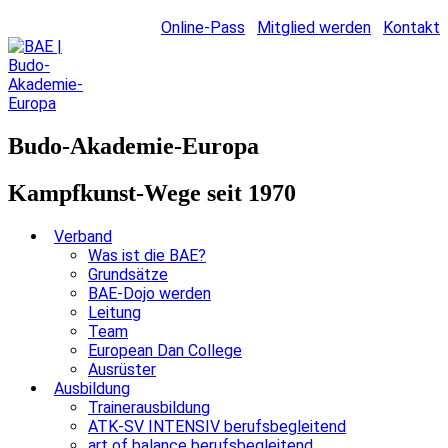
Online-Pass
Mitglied werden
Kontakt
Budo-Akademie-Europa
Kampfkunst-Wege seit 1970
Verband
Was ist die BAE?
Grundsätze
BAE-Dojo werden
Leitung
Team
European Dan College
Ausrüster
Ausbildung
Trainerausbildung
ATK-SV INTENSIV berufsbegleitend
art of balance berufsbegleitend