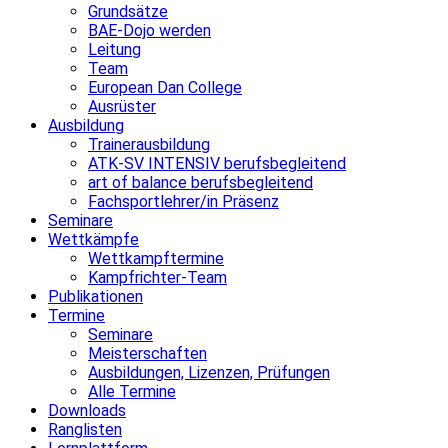
Grundsätze
BAE-Dojo werden
Leitung
Team
European Dan College
Ausrüster
Ausbildung
Trainerausbildung
ATK-SV INTENSIV berufsbegleitend
art of balance berufsbegleitend
Fachsportlehrer/in Präsenz
Seminare
Wettkämpfe
Wettkampftermine
Kampfrichter-Team
Publikationen
Termine
Seminare
Meisterschaften
Ausbildungen, Lizenzen, Prüfungen
Alle Termine
Downloads
Ranglisten