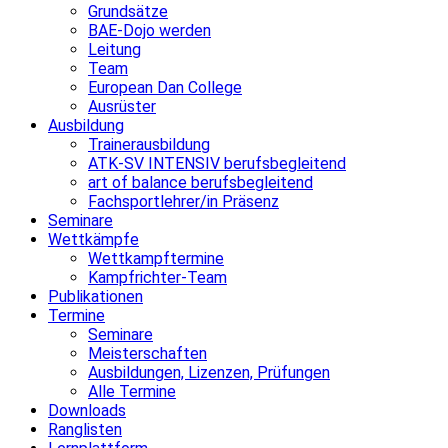
Grundsätze
BAE-Dojo werden
Leitung
Team
European Dan College
Ausrüster
Ausbildung
Trainerausbildung
ATK-SV INTENSIV berufsbegleitend
art of balance berufsbegleitend
Fachsportlehrer/in Präsenz
Seminare
Wettkämpfe
Wettkampftermine
Kampfrichter-Team
Publikationen
Termine
Seminare
Meisterschaften
Ausbildungen, Lizenzen, Prüfungen
Alle Termine
Downloads
Ranglisten