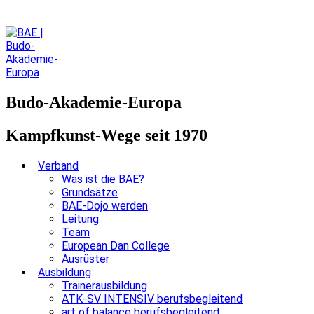
Budo-Akademie-Europa
Kampfkunst-Wege seit 1970
Verband
Was ist die BAE?
Grundsätze
BAE-Dojo werden
Leitung
Team
European Dan College
Ausrüster
Ausbildung
Trainerausbildung
ATK-SV INTENSIV berufsbegleitend
art of balance berufsbegleitend