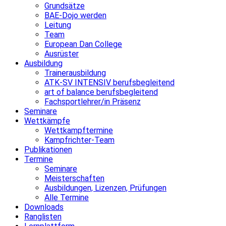
Grundsätze
BAE-Dojo werden
Leitung
Team
European Dan College
Ausrüster
Ausbildung
Trainerausbildung
ATK-SV INTENSIV berufsbegleitend
art of balance berufsbegleitend
Fachsportlehrer/in Präsenz
Seminare
Wettkämpfe
Wettkampftermine
Kampfrichter-Team
Publikationen
Termine
Seminare
Meisterschaften
Ausbildungen, Lizenzen, Prüfungen
Alle Termine
Downloads
Ranglisten