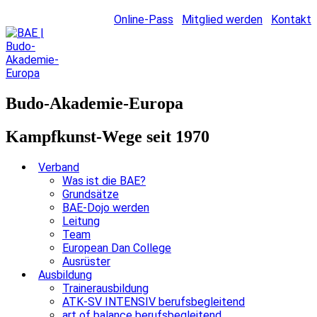
Online-Pass
Mitglied werden
Kontakt
Budo-Akademie-Europa
Kampfkunst-Wege seit 1970
Verband
Was ist die BAE?
Grundsätze
BAE-Dojo werden
Leitung
Team
European Dan College
Ausrüster
Ausbildung
Trainerausbildung
ATK-SV INTENSIV berufsbegleitend
art of balance berufsbegleitend