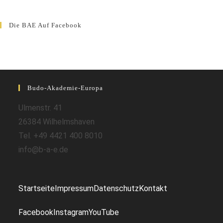
Die BAE Auf Facebook
Budo-Akademie-Europa
Ulmenstr. 41
26384 Wilhelmshaven
Tel. +49 4421 400 8010
info@b-a-e.de
Startseite
Impressum
Datenschutz
Kontakt
Facebook
Instagram
YouTube