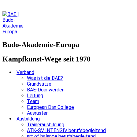
Budo-Akademie-Europa
Kampfkunst-Wege seit 1970
Verband
Was ist die BAE?
Grundsätze
BAE-Dojo werden
Leitung
Team
European Dan College
Ausrüster
Ausbildung
Trainerausbildung
ATK-SV INTENSIV berufsbegleitend
art of balance berufsbegleitend