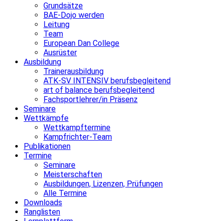
Grundsätze
BAE-Dojo werden
Leitung
Team
European Dan College
Ausrüster
Ausbildung
Trainerausbildung
ATK-SV INTENSIV berufsbegleitend
art of balance berufsbegleitend
Fachsportlehrer/in Präsenz
Seminare
Wettkämpfe
Wettkampftermine
Kampfrichter-Team
Publikationen
Termine
Seminare
Meisterschaften
Ausbildungen, Lizenzen, Prüfungen
Alle Termine
Downloads
Ranglisten