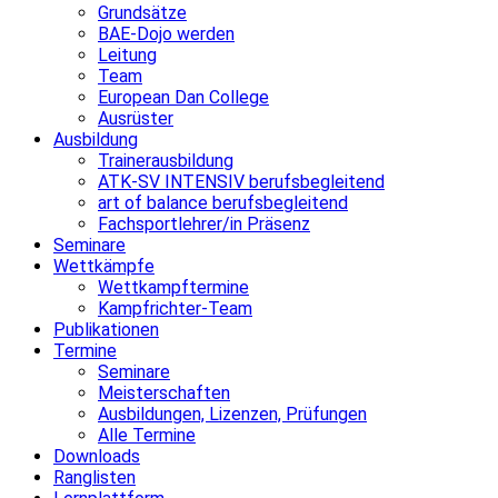
Grundsätze
BAE-Dojo werden
Leitung
Team
European Dan College
Ausrüster
Ausbildung
Trainerausbildung
ATK-SV INTENSIV berufsbegleitend
art of balance berufsbegleitend
Fachsportlehrer/in Präsenz
Seminare
Wettkämpfe
Wettkampftermine
Kampfrichter-Team
Publikationen
Termine
Seminare
Meisterschaften
Ausbildungen, Lizenzen, Prüfungen
Alle Termine
Downloads
Ranglisten