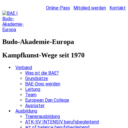
Online-Pass
Mitglied werden
Kontakt
Budo-Akademie-Europa
Kampfkunst-Wege seit 1970
Verband
Was ist die BAE?
Grundsätze
BAE-Dojo werden
Leitung
Team
European Dan College
Ausrüster
Ausbildung
Trainerausbildung
ATK-SV INTENSIV berufsbegleitend
art of balance berufsbegleitend