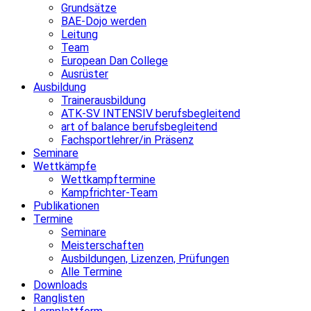
Grundsätze
BAE-Dojo werden
Leitung
Team
European Dan College
Ausrüster
Ausbildung
Trainerausbildung
ATK-SV INTENSIV berufsbegleitend
art of balance berufsbegleitend
Fachsportlehrer/in Präsenz
Seminare
Wettkämpfe
Wettkampftermine
Kampfrichter-Team
Publikationen
Termine
Seminare
Meisterschaften
Ausbildungen, Lizenzen, Prüfungen
Alle Termine
Downloads
Ranglisten