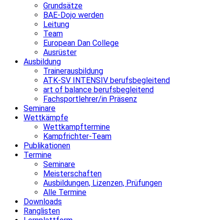
Grundsätze
BAE-Dojo werden
Leitung
Team
European Dan College
Ausrüster
Ausbildung
Trainerausbildung
ATK-SV INTENSIV berufsbegleitend
art of balance berufsbegleitend
Fachsportlehrer/in Präsenz
Seminare
Wettkämpfe
Wettkampftermine
Kampfrichter-Team
Publikationen
Termine
Seminare
Meisterschaften
Ausbildungen, Lizenzen, Prüfungen
Alle Termine
Downloads
Ranglisten