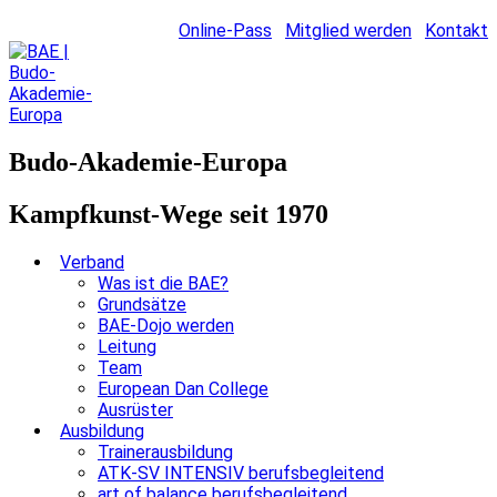
Online-Pass
Mitglied werden
Kontakt
Budo-Akademie-Europa
Kampfkunst-Wege seit 1970
Verband
Was ist die BAE?
Grundsätze
BAE-Dojo werden
Leitung
Team
European Dan College
Ausrüster
Ausbildung
Trainerausbildung
ATK-SV INTENSIV berufsbegleitend
art of balance berufsbegleitend