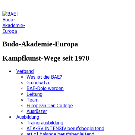
Budo-Akademie-Europa
Kampfkunst-Wege seit 1970
Verband
Was ist die BAE?
Grundsätze
BAE-Dojo werden
Leitung
Team
European Dan College
Ausrüster
Ausbildung
Trainerausbildung
ATK-SV INTENSIV berufsbegleitend
art of balance berufsbegleitend