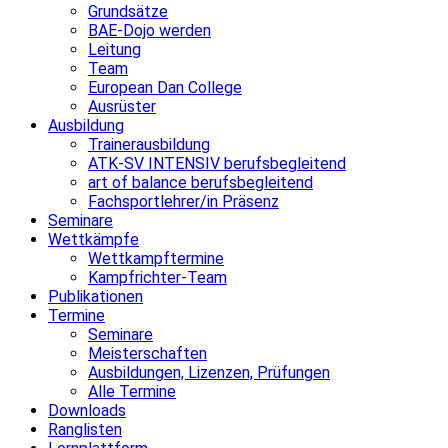
Grundsätze
BAE-Dojo werden
Leitung
Team
European Dan College
Ausrüster
Ausbildung
Trainerausbildung
ATK-SV INTENSIV berufsbegleitend
art of balance berufsbegleitend
Fachsportlehrer/in Präsenz
Seminare
Wettkämpfe
Wettkampftermine
Kampfrichter-Team
Publikationen
Termine
Seminare
Meisterschaften
Ausbildungen, Lizenzen, Prüfungen
Alle Termine
Downloads
Ranglisten