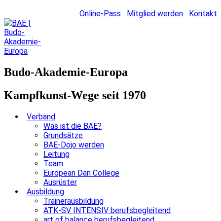
Online-Pass
Mitglied werden
Kontakt
Budo-Akademie-Europa
Kampfkunst-Wege seit 1970
Verband
Was ist die BAE?
Grundsätze
BAE-Dojo werden
Leitung
Team
European Dan College
Ausrüster
Ausbildung
Trainerausbildung
ATK-SV INTENSIV berufsbegleitend
art of balance berufsbegleitend