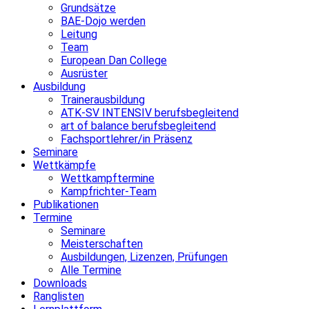
Grundsätze
BAE-Dojo werden
Leitung
Team
European Dan College
Ausrüster
Ausbildung
Trainerausbildung
ATK-SV INTENSIV berufsbegleitend
art of balance berufsbegleitend
Fachsportlehrer/in Präsenz
Seminare
Wettkämpfe
Wettkampftermine
Kampfrichter-Team
Publikationen
Termine
Seminare
Meisterschaften
Ausbildungen, Lizenzen, Prüfungen
Alle Termine
Downloads
Ranglisten