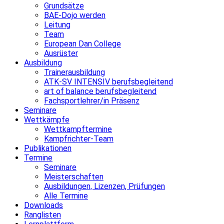
Grundsätze
BAE-Dojo werden
Leitung
Team
European Dan College
Ausrüster
Ausbildung
Trainerausbildung
ATK-SV INTENSIV berufsbegleitend
art of balance berufsbegleitend
Fachsportlehrer/in Präsenz
Seminare
Wettkämpfe
Wettkampftermine
Kampfrichter-Team
Publikationen
Termine
Seminare
Meisterschaften
Ausbildungen, Lizenzen, Prüfungen
Alle Termine
Downloads
Ranglisten