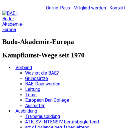
Online-Pass
Mitglied werden
Kontakt
Budo-Akademie-Europa
Kampfkunst-Wege seit 1970
Verband
Was ist die BAE?
Grundsätze
BAE-Dojo werden
Leitung
Team
European Dan College
Ausrüster
Ausbildung
Trainerausbildung
ATK-SV INTENSIV berufsbegleitend
art of balance berufsbegleitend