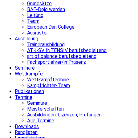
Grundsätze
BAE-Dojo werden
Leitung
Team
European Dan College
Ausrüster
Ausbildung
Trainerausbildung
ATK-SV INTENSIV berufsbegleitend
art of balance berufsbegleitend
Fachsportlehrer/in Präsenz
Seminare
Wettkämpfe
Wettkampftermine
Kampfrichter-Team
Publikationen
Termine
Seminare
Meisterschaften
Ausbildungen, Lizenzen, Prüfungen
Alle Termine
Downloads
Ranglisten