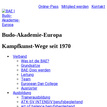
Online-Pass
Mitglied werden
Kontakt
Budo-Akademie-Europa
Kampfkunst-Wege seit 1970
Verband
Was ist die BAE?
Grundsätze
BAE-Dojo werden
Leitung
Team
European Dan College
Ausrüster
Ausbildung
Trainerausbildung
ATK-SV INTENSIV berufsbegleitend
art of balance berufsbegleitend