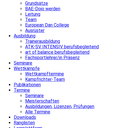
Grundsätze
BAE-Dojo werden
Leitung
Team
European Dan College
Ausrüster
Ausbildung
Trainerausbildung
ATK-SV INTENSIV berufsbegleitend
art of balance berufsbegleitend
Fachsportlehrer/in Präsenz
Seminare
Wettkämpfe
Wettkampftermine
Kampfrichter-Team
Publikationen
Termine
Seminare
Meisterschaften
Ausbildungen, Lizenzen, Prüfungen
Alle Termine
Downloads
Ranglisten