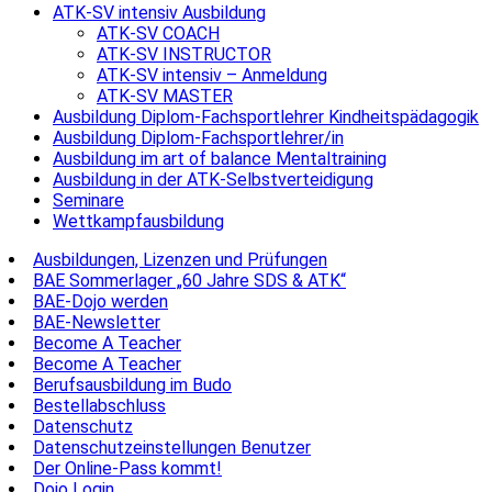
ATK-SV intensiv Ausbildung
ATK-SV COACH
ATK-SV INSTRUCTOR
ATK-SV intensiv – Anmeldung
ATK-SV MASTER
Ausbildung Diplom-Fachsportlehrer Kindheitspädagogik
Ausbildung Diplom-Fachsportlehrer/in
Ausbildung im art of balance Mentaltraining
Ausbildung in der ATK-Selbstverteidigung
Seminare
Wettkampfausbildung
Ausbildungen, Lizenzen und Prüfungen
BAE Sommerlager „60 Jahre SDS & ATK“
BAE-Dojo werden
BAE-Newsletter
Become A Teacher
Become A Teacher
Berufsausbildung im Budo
Bestellabschluss
Datenschutz
Datenschutzeinstellungen Benutzer
Der Online-Pass kommt!
Dojo Login