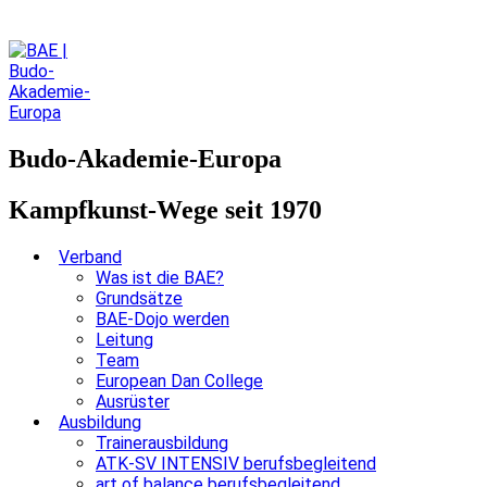
Budo-Akademie-Europa
Kampfkunst-Wege seit 1970
Verband
Was ist die BAE?
Grundsätze
BAE-Dojo werden
Leitung
Team
European Dan College
Ausrüster
Ausbildung
Trainerausbildung
ATK-SV INTENSIV berufsbegleitend
art of balance berufsbegleitend