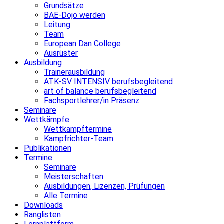
Grundsätze
BAE-Dojo werden
Leitung
Team
European Dan College
Ausrüster
Ausbildung
Trainerausbildung
ATK-SV INTENSIV berufsbegleitend
art of balance berufsbegleitend
Fachsportlehrer/in Präsenz
Seminare
Wettkämpfe
Wettkampftermine
Kampfrichter-Team
Publikationen
Termine
Seminare
Meisterschaften
Ausbildungen, Lizenzen, Prüfungen
Alle Termine
Downloads
Ranglisten