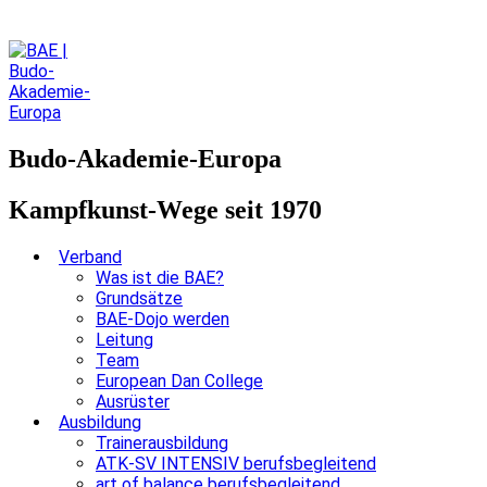
Budo-Akademie-Europa
Kampfkunst-Wege seit 1970
Verband
Was ist die BAE?
Grundsätze
BAE-Dojo werden
Leitung
Team
European Dan College
Ausrüster
Ausbildung
Trainerausbildung
ATK-SV INTENSIV berufsbegleitend
art of balance berufsbegleitend